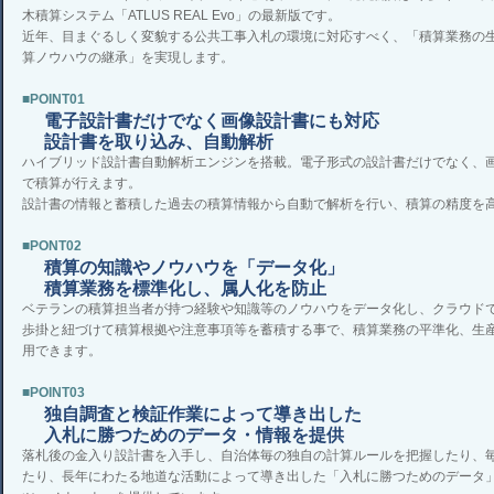
木積算システム「ATLUS REAL Evo」の最新版です。
近年、目まぐるしく変貌する公共工事入札の環境に対応すべく、「積算業務の
算ノウハウの継承」を実現します。
■POINT01
電子設計書だけでなく画像設計書にも対応
設計書を取り込み、自動解析
ハイブリッド設計書自動解析エンジンを搭載。電子形式の設計書だけでなく、
で積算が行えます。
設計書の情報と蓄積した過去の積算情報から自動で解析を行い、積算の精度を
■PONT02
積算の知識やノウハウを「データ化」
積算業務を標準化し、属人化を防止
ベテランの積算担当者が持つ経験や知識等のノウハウをデータ化し、クラウド
歩掛と紐づけて積算根拠や注意事項等を蓄積する事で、積算業務の平準化、生
用できます。
■POINT03
独自調査と検証作業によって導き出した
入札に勝つためのデータ・情報を提供
落札後の金入り設計書を入手し、自治体毎の独自の計算ルールを把握したり、
たり、長年にわたる地道な活動によって導き出した「入札に勝つためのデータ