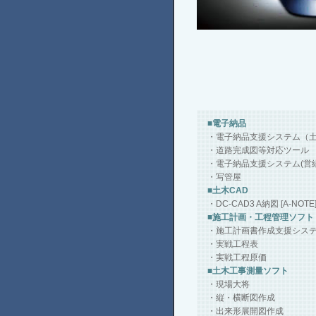
■電子納品
・電子納品支援システム（土
・道路完成図等対応ツール
・電子納品支援システム(営
・写管屋
■土木CAD
・DC-CAD3 A納図 [A-NOTE
■施工計画・工程管理ソフト
・施工計画書作成支援シス
・実戦工程表
・実戦工程原価
■土木工事測量ソフト
・現場大将
・縦・横断図作成
・出来形展開図作成