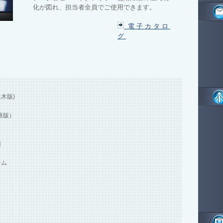
化が図れ、担当者全員でご使用できます。
電子カタロ
グ
木版)
繕版）
]
テム