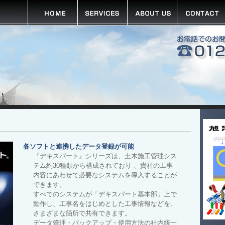
各ソフトと連携したデータ登録が可能
『デキスパート』シリーズは、土木施工管理シス
テム約30種類から構成されており 、貴社の工事
内容にあわせて必要なシステムを導入することが
できます。
すべてのシステムが「デキスパート基本部」上で
動作し、工事名をはじめとした工事情報などを、
さまざまな箇所で共有できます。
データ管理・バックアップ・使用方法の社内統一